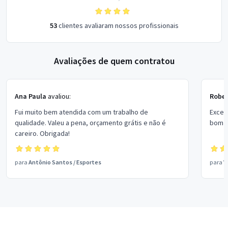
53
clientes avaliaram nossos profissionais
Avaliações de quem contratou
Ana Paula
avaliou:
Rober
Fui muito bem atendida com um trabalho de
Excel
qualidade. Valeu a pena, orçamento grátis e não é
bom p
careiro. Obrigada!
para
Antônio Santos
/
Esportes
para
V