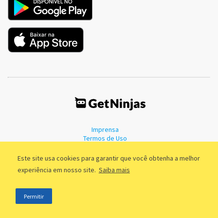
Imprensa
Termos de Uso
Política de Privacidade
Este site usa cookies para garantir que você obtenha a melhor
experiência em nosso site.
Saiba mais
©2011 - 2026, GetNinjas LTDA. CNPJ 55.744.877/0001-89 - Rua Dr.
Permitir
Fernandes Coelho, 85 - 3º andar - São Paulo/SP - Brasil
;