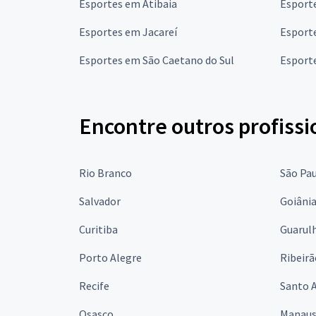
Esportes em Atibaia
Esporte
Esportes em Jacareí
Esport
Esportes em São Caetano do Sul
Esport
Encontre outros profissi
Rio Branco
São Pa
Salvador
Goiâni
Curitiba
Guarul
Porto Alegre
Ribeirã
Recife
Santo 
Osasco
Manau