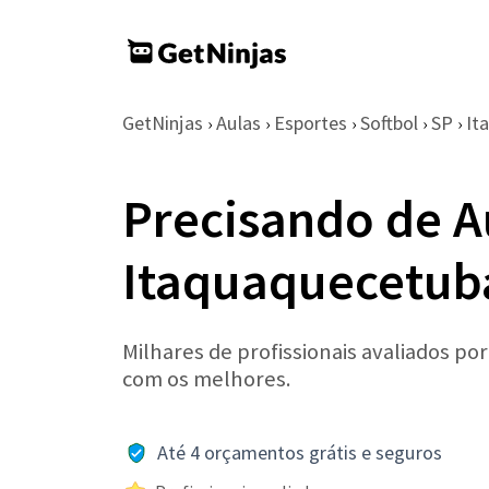
GetNinjas
Aulas
Esportes
Softbol
SP
It
›
›
›
›
›
Precisando de A
Itaquaquecetub
Milhares de profissionais avaliados po
com os melhores.
Até 4 orçamentos grátis e seguros