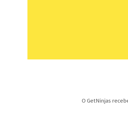
O GetNinjas receb