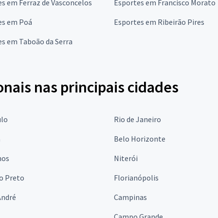
s em Ferraz de Vasconcelos
Esportes em Francisco Morato
es em Poá
Esportes em Ribeirão Pires
es em Taboão da Serra
onais nas principais cidades
ulo
Rio de Janeiro
a
Belo Horizonte
hos
Niterói
o Preto
Florianópolis
André
Campinas
s
Campo Grande