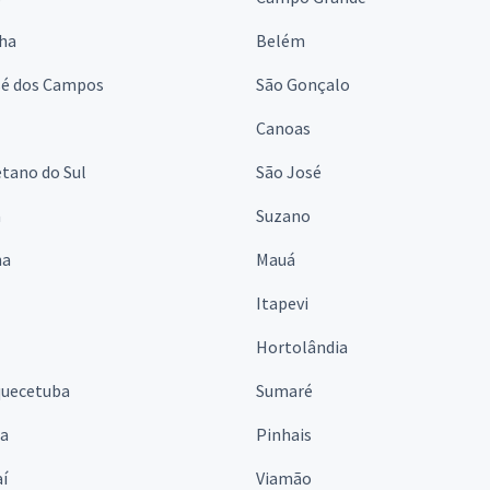
lha
Belém
sé dos Campos
São Gonçalo
Canoas
tano do Sul
São José
á
Suzano
na
Mauá
Itapevi
Hortolândia
quecetuba
Sumaré
na
Pinhais
í
Viamão