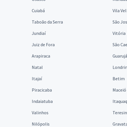
Cuiabá
Vila Ve
Taboão da Serra
São Jo
Jundiaí
Vitória
Juiz de Fora
São Cae
Arapiraca
Guaruj
Natal
Londri
Itajaí
Betim
Piracicaba
Maceió
Indaiatuba
Itaqua
Valinhos
Teresi
Nilópolis
Gravata