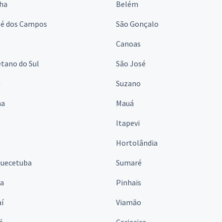
lha
Belém
sé dos Campos
São Gonçalo
Canoas
tano do Sul
São José
á
Suzano
na
Mauá
Itapevi
Hortolândia
quecetuba
Sumaré
na
Pinhais
í
Viamão