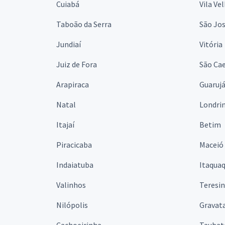
Cuiabá
Vila Ve
Taboão da Serra
São Jo
Jundiaí
Vitória
Juiz de Fora
São Cae
Arapiraca
Guaruj
Natal
Londri
Itajaí
Betim
Piracicaba
Maceió
Indaiatuba
Itaqua
Valinhos
Teresi
Nilópolis
Gravata