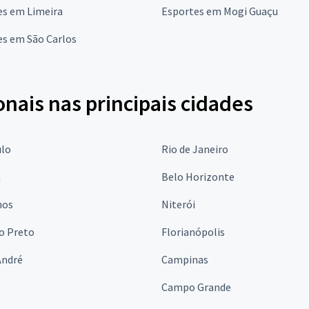
es em Limeira
Esportes em Mogi Guaçu
es em São Carlos
onais nas principais cidades
ulo
Rio de Janeiro
a
Belo Horizonte
hos
Niterói
o Preto
Florianópolis
André
Campinas
s
Campo Grande