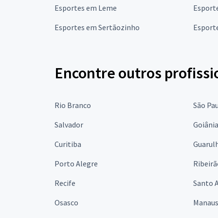
Esportes em Leme
Esport
Esportes em Sertãozinho
Esport
Encontre outros profissi
Rio Branco
São Pa
Salvador
Goiâni
Curitiba
Guarul
Porto Alegre
Ribeirã
Recife
Santo 
Osasco
Manau