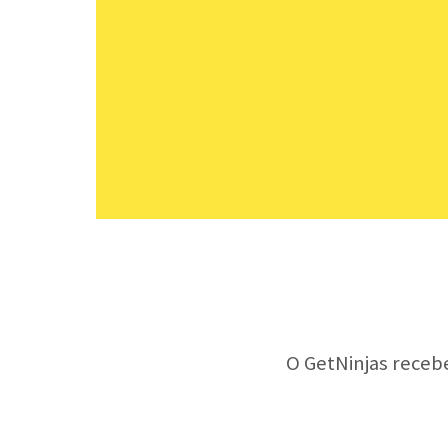
O GetNinjas receb