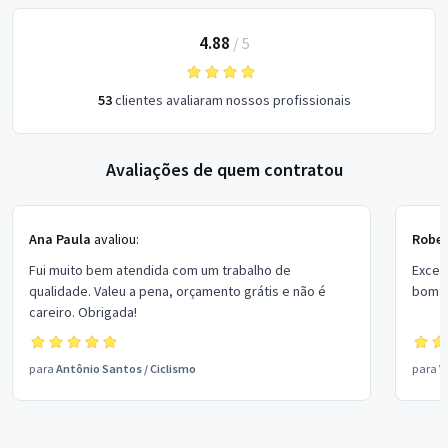
4.88
/
5
53
clientes avaliaram nossos profissionais
Avaliações de quem contratou
Ana Paula
avaliou:
Rober
Fui muito bem atendida com um trabalho de
Excel
qualidade. Valeu a pena, orçamento grátis e não é
bom p
careiro. Obrigada!
para
Antônio Santos
/
Ciclismo
para
V