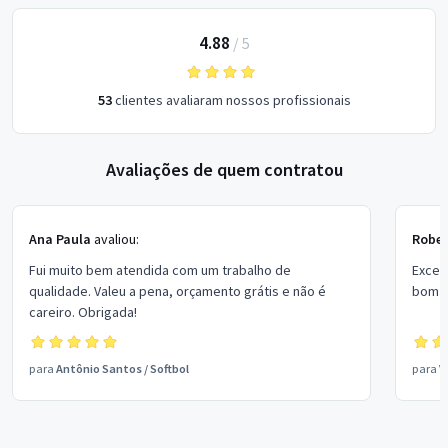
4.88
/
5
53
clientes avaliaram nossos profissionais
Avaliações de quem contratou
Ana Paula
avaliou:
Rober
Fui muito bem atendida com um trabalho de
Excel
qualidade. Valeu a pena, orçamento grátis e não é
bom p
careiro. Obrigada!
para
Antônio Santos
/
Softbol
para
V