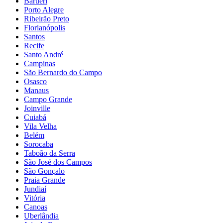
Barueri
Porto Alegre
Ribeirão Preto
Florianópolis
Santos
Recife
Santo André
Campinas
São Bernardo do Campo
Osasco
Manaus
Campo Grande
Joinville
Cuiabá
Vila Velha
Belém
Sorocaba
Taboão da Serra
São José dos Campos
São Gonçalo
Praia Grande
Jundiaí
Vitória
Canoas
Uberlândia