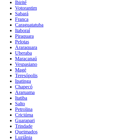
Ibirité
Votorantim
Sabará
Franca
Caraguatatuba
Itaboraí
Piraquara
Pelotas
Araraquara
Uberaba
Maracanaú
Vespasiano
Magé
Teresópolis
Ipatinga
Chapecó
Araruama
Itatiba
Salto
Petrolina
Criciúma
Guarapari
Trindade
Queimados
Luziânia