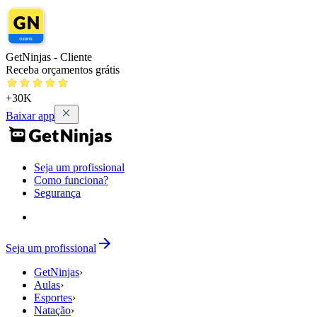
GetNinjas - Cliente
Receba orçamentos grátis
+30K
Baixar app
Seja um profissional
Como funciona?
Segurança
Seja um profissional
GetNinjas
›
Aulas
›
Esportes
›
Natação
›