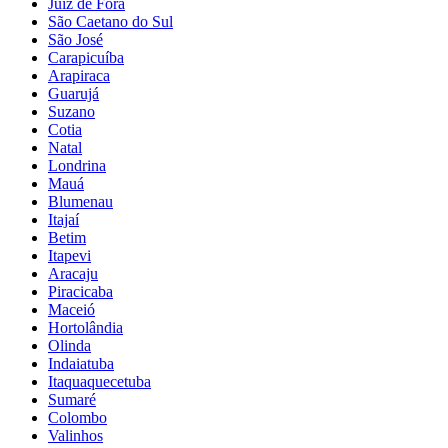
Juiz de Fora
São Caetano do Sul
São José
Carapicuíba
Arapiraca
Guarujá
Suzano
Cotia
Natal
Londrina
Mauá
Blumenau
Itajaí
Betim
Itapevi
Aracaju
Piracicaba
Maceió
Hortolândia
Olinda
Indaiatuba
Itaquaquecetuba
Sumaré
Colombo
Valinhos