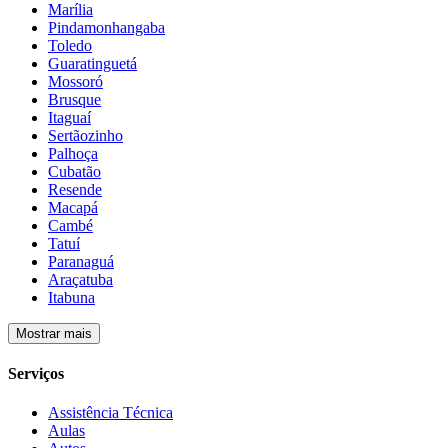
Marília
Pindamonhangaba
Toledo
Guaratinguetá
Mossoró
Brusque
Itaguaí
Sertãozinho
Palhoça
Cubatão
Resende
Macapá
Cambé
Tatuí
Paranaguá
Araçatuba
Itabuna
Mostrar mais
Serviços
Assistência Técnica
Aulas