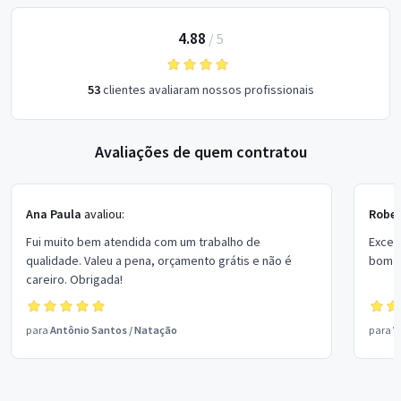
4.88
/
5
53
clientes avaliaram nossos profissionais
Avaliações de quem contratou
Ana Paula
avaliou:
Rober
Fui muito bem atendida com um trabalho de
Excel
qualidade. Valeu a pena, orçamento grátis e não é
bom p
careiro. Obrigada!
para
Antônio Santos
/
Natação
para
V