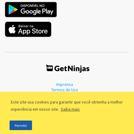
Imprensa
Termos de Uso
Política de Privacidade
Este site usa cookies para garantir que você obtenha a melhor
experiência em nosso site.
Saiba mais
©2011 - 2026, GetNinjas LTDA. CNPJ 55.744.877/0001-89 - Rua Dr.
Permitir
Fernandes Coelho, 85 - 3º andar - São Paulo/SP - Brasil