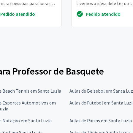
ntrar pessoas para jogar
tivemos a ideia dele ter um
professor. Obrigado
professor 2x por semana. El
Pedido atendido
Pedido atendido
estuda das 11:00...
para Professor de Basquete
e Beach Tennis em Santa Luzia
Aulas de Beisebol em Santa Luz
de Esportes Automotivos em
Aulas de Futebol em Santa Luzi
uzia
e Natação em Santa Luzia
Aulas de Patins em Santa Luzia
e Surf em Santa Luzia
Aulas de Tênis em Santa Luzia