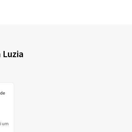
 Luzia
 de
ui um