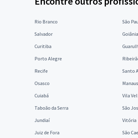
Encontre outros profissi
Rio Branco
São Pa
Salvador
Goiâni
Curitiba
Guarul
Porto Alegre
Ribeirã
Recife
Santo 
Osasco
Manau
Cuiabá
Vila Ve
Taboão da Serra
São Jo
Jundiaí
Vitória
Juiz de Fora
São Cae