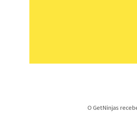
O GetNinjas receb