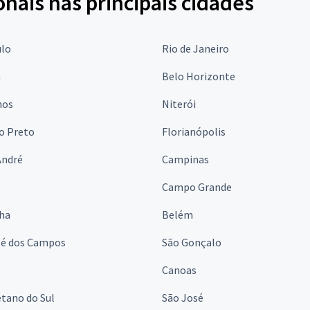
onais nas principais cidades
ulo
Rio de Janeiro
a
Belo Horizonte
hos
Niterói
o Preto
Florianópolis
André
Campinas
s
Campo Grande
lha
Belém
sé dos Campos
São Gonçalo
Canoas
tano do Sul
São José