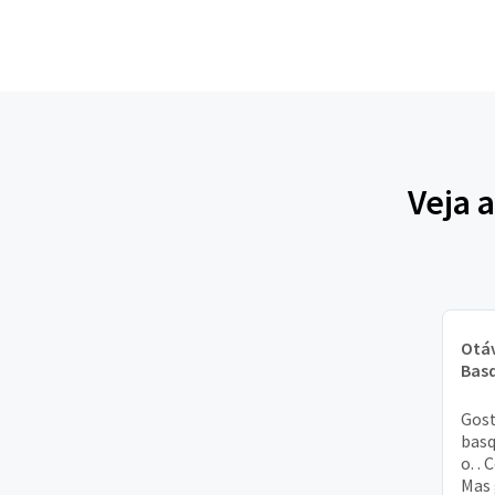
Veja 
Otá
Bas
Gost
basq
o. . 
Mas 