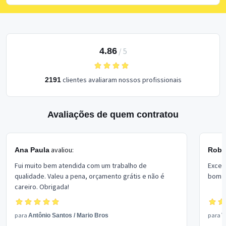
4.86
/
5
clientes avaliaram nossos profissionais
2191
Avaliações de quem contratou
avaliou:
Ana Paula
Rober
Fui muito bem atendida com um trabalho de
Excel
qualidade. Valeu a pena, orçamento grátis e não é
bom p
careiro. Obrigada!
para
para
Antônio Santos
/
Mario Bros
V