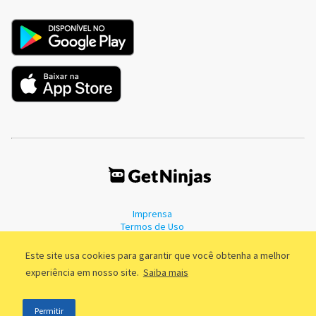
Imprensa
Termos de Uso
Política de Privacidade
Este site usa cookies para garantir que você obtenha a melhor
experiência em nosso site.
Saiba mais
©2011 - 2026, GetNinjas LTDA. CNPJ 55.744.877/0001-89 - Rua Dr.
Permitir
Fernandes Coelho, 85 - 3º andar - São Paulo/SP - Brasil