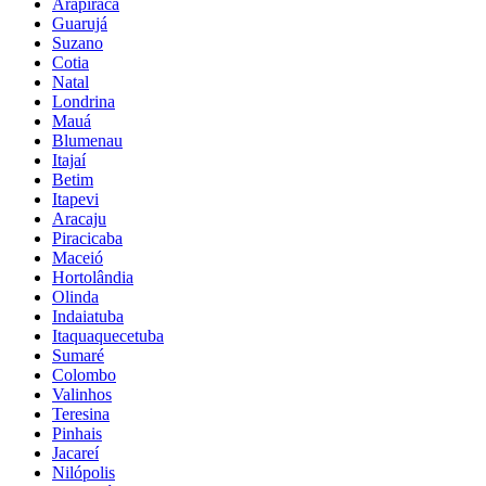
Arapiraca
Guarujá
Suzano
Cotia
Natal
Londrina
Mauá
Blumenau
Itajaí
Betim
Itapevi
Aracaju
Piracicaba
Maceió
Hortolândia
Olinda
Indaiatuba
Itaquaquecetuba
Sumaré
Colombo
Valinhos
Teresina
Pinhais
Jacareí
Nilópolis