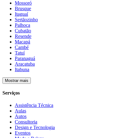
Mossoró
Brusque
Itaguaí
Sertãozinho
Palhoça
Cubatão
Resende
Macapá
Cambé
Tatuí
Paranaguá
Araçatuba
Itabuna
Mostrar mais
Serviços
Assistência Técnica
Aulas
Autos
Consultoria
Design e Tecnologia
Eventos