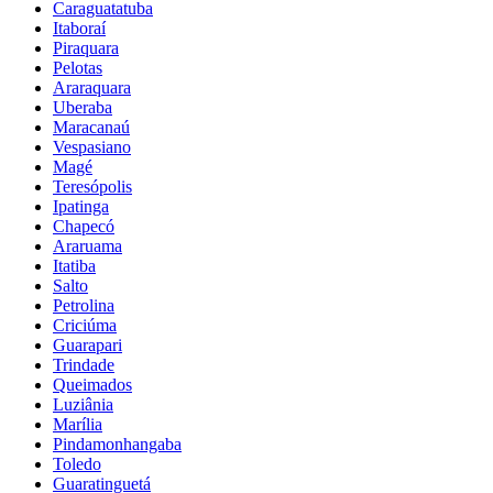
Caraguatatuba
Itaboraí
Piraquara
Pelotas
Araraquara
Uberaba
Maracanaú
Vespasiano
Magé
Teresópolis
Ipatinga
Chapecó
Araruama
Itatiba
Salto
Petrolina
Criciúma
Guarapari
Trindade
Queimados
Luziânia
Marília
Pindamonhangaba
Toledo
Guaratinguetá