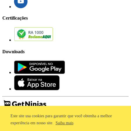
Certificações
Downloads
Este site usa cookies para garantir que você obtenha a melhor
Imprensa
Termos de Uso
experiência em nosso site.
Saiba mais
Política de Privacidade