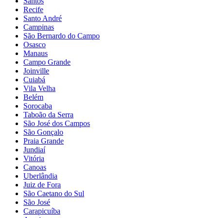
Santos
Recife
Santo André
Campinas
São Bernardo do Campo
Osasco
Manaus
Campo Grande
Joinville
Cuiabá
Vila Velha
Belém
Sorocaba
Taboão da Serra
São José dos Campos
São Gonçalo
Praia Grande
Jundiaí
Vitória
Canoas
Uberlândia
Juiz de Fora
São Caetano do Sul
São José
Carapicuíba