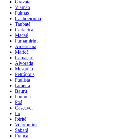
Gravataí
Viamão
Palmas
Cachoeirinha
Taubaté
Cariacica
Macaé
Parnamirim
Americana
Maricá
Camaçari
Alvorada
Mesquita
Petrópolis
Paulista
Limeira
Bauru
Paulínia
Poá
Cascavel
Itu
Ibirité
Votorantim
Sabará
Franca