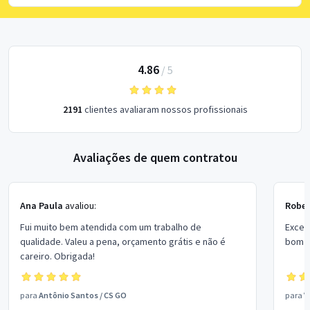
4.86
/
5
2191
clientes avaliaram nossos profissionais
Avaliações de quem contratou
Ana Paula
avaliou:
Rober
Fui muito bem atendida com um trabalho de
Excel
qualidade. Valeu a pena, orçamento grátis e não é
bom p
careiro. Obrigada!
para
Antônio Santos
/
CS GO
para
V