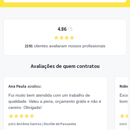
4.86
/
5
2191
clientes avaliaram nossos profissionais
Avaliações de quem contratou
Ana Paula
Rober
avaliou:
Fui muito bem atendida com um trabalho de
Excel
qualidade. Valeu a pena, orçamento grátis e não é
bom 
careiro. Obrigada!
Antônio Santos
/
Desfile de Passarela
V
para
para