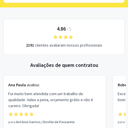
4.86
/
5
2191
clientes avaliaram nossos profissionais
Avaliações de quem contratou
Ana Paula
avaliou:
Rober
Fui muito bem atendida com um trabalho de
Excel
qualidade. Valeu a pena, orçamento grátis e não é
bom p
careiro. Obrigada!
para
Antônio Santos
/
Desfile de Passarela
para
V