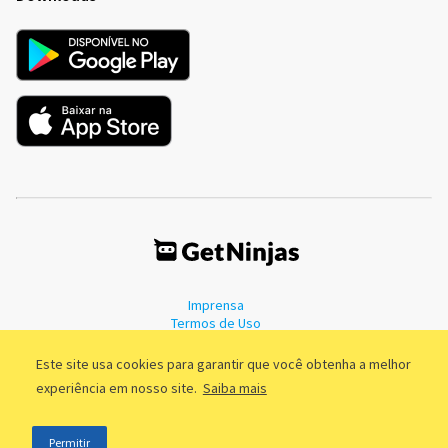
Imprensa
Termos de Uso
Política de Privacidade
Este site usa cookies para garantir que você obtenha a melhor
experiência em nosso site.
Saiba mais
©2011 - 2026, GetNinjas LTDA. CNPJ 55.744.877/0001-89 - Rua Dr.
Permitir
Fernandes Coelho, 85 - 3º andar - São Paulo/SP - Brasil