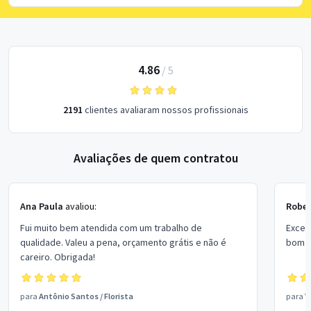
4.86
/
5
2191
clientes avaliaram nossos profissionais
Avaliações de quem contratou
Ana Paula
avaliou:
Rober
Fui muito bem atendida com um trabalho de
Excel
qualidade. Valeu a pena, orçamento grátis e não é
bom p
careiro. Obrigada!
para
Antônio Santos
/
Florista
para
V