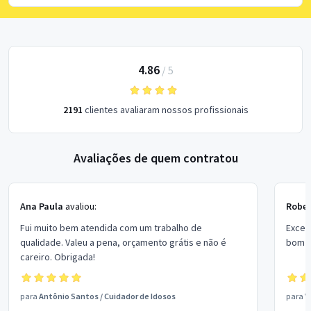
4.86
/
5
2191
clientes avaliaram nossos profissionais
Avaliações de quem contratou
Ana Paula
avaliou:
Rober
Fui muito bem atendida com um trabalho de
Excel
qualidade. Valeu a pena, orçamento grátis e não é
bom p
careiro. Obrigada!
para
Antônio Santos
/
Cuidador de Idosos
para
V