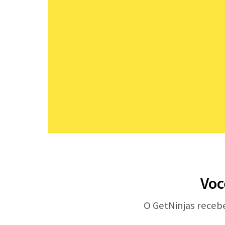
Voc
O GetNinjas receb