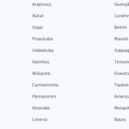
Arapiraca
Guaruj
Natal
Londri
Itajaí
Betim
Piracicaba
Maceió
Indaiatuba
Itaqua
Valinhos
Teresi
Nilópolis
Gravata
Cachoeirinha
Taubat
Parnamirim
Americ
Alvorada
Mesqui
Limeira
Bauru