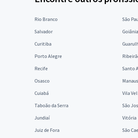
Rio Branco
São Pa
Salvador
Goiâni
Curitiba
Guarul
Porto Alegre
Ribeirã
Recife
Santo 
Osasco
Manau
Cuiabá
Vila Ve
Taboão da Serra
São Jo
Jundiaí
Vitória
Juiz de Fora
São Cae