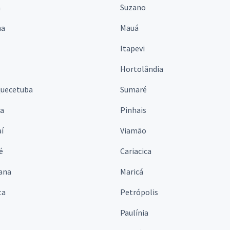
á
Suzano
na
Mauá
Itapevi
Hortolândia
quecetuba
Sumaré
na
Pinhais
í
Viamão
é
Cariacica
ana
Maricá
ta
Petrópolis
Paulínia