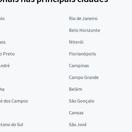
ulo
Rio de Janeiro
a
Belo Horizonte
hos
Niterói
o Preto
Florianópolis
André
Campinas
s
Campo Grande
lha
Belém
sé dos Campos
São Gonçalo
Canoas
tano do Sul
São José