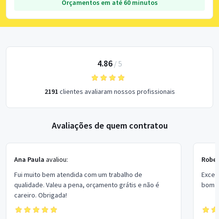
Orçamentos em até 60 minutos
4.86
/
5
2191
clientes avaliaram nossos profissionais
Avaliações de quem contratou
Ana Paula
avaliou:
Rober
Fui muito bem atendida com um trabalho de
Excel
qualidade. Valeu a pena, orçamento grátis e não é
bom p
careiro. Obrigada!