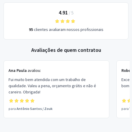
4.91
/
5
95
clientes avaliaram nossos profissionais
Avaliações de quem contratou
Ana Paula
avaliou:
Rober
Fui muito bem atendida com um trabalho de
Excel
qualidade. Valeu a pena, orçamento grátis e não é
bom p
careiro. Obrigada!
para
Antônio Santos
/
Zouk
para
V