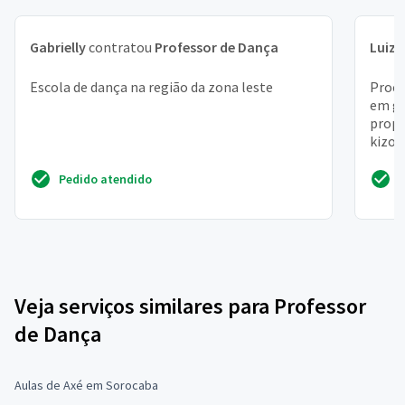
Gabrielly
contratou
Professor de Dança
Luiz 
Escola de dança na região da zona leste
Procu
em ge
propo
kizom
Pedido atendido
Veja serviços similares para Professor
de Dança
Aulas de Axé em Sorocaba