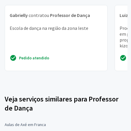
Gabrielly
contratou
Professor de Dança
Luiz 
Escola de dança na região da zona leste
Procu
em ge
propo
kizom
Pedido atendido
Veja serviços similares para Professor
de Dança
Aulas de Axé em Franca