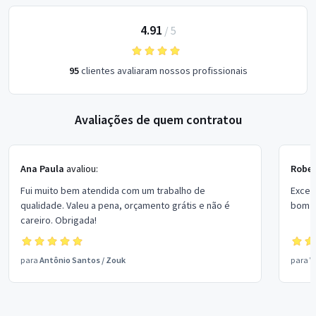
4.91
/
5
95
clientes avaliaram nossos profissionais
Avaliações de quem contratou
Ana Paula
avaliou:
Rober
Fui muito bem atendida com um trabalho de
Excel
qualidade. Valeu a pena, orçamento grátis e não é
bom p
careiro. Obrigada!
para
Antônio Santos
/
Zouk
para
V