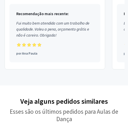
Recomendação mais recente:
Re
Fui muito bem atendida com um trabalho de
Ex
qualidade. Valeu a pena, orçamento grátis e
co
não é careiro. Obrigada!
por
Ana Paula
po
Veja alguns pedidos similares
Esses são os últimos pedidos para Aulas de
Dança