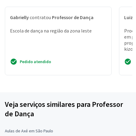
Gabrielly
contratou
Professor de Dança
Luiz 
Escola de dança na região da zona leste
Procu
em ge
propo
kizom
Pedido atendido
Veja serviços similares para Professor
de Dança
Aulas de Axé em São Paulo