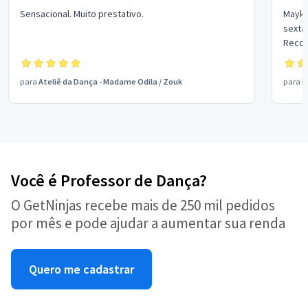
Sensacional. Muito prestativo.
Mayke
sexta 
Recom
tinha 
para
Ateliê da Dança - Madame Odila
/
Zouk
para
D
Você é Professor de Dança?
O GetNinjas recebe mais de 250 mil pedidos
por mês e pode ajudar a aumentar sua renda
Quero me cadastrar