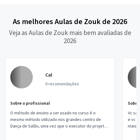
As melhores Aulas de Zouk de 2026
Veja as Aulas de Zouk mais bem avaliadas de
2026
Cal
0 recomendações
Sobre o profissional
Sobre 
O método de ensino a ser usado no curso é o
Vc sai
mesmo método utilizado nos grandes centro de
e vc n
Dança de Salão, uma vez que o executor do projeto
mais f
foi formado por eles ou por professores advindos...
e apro