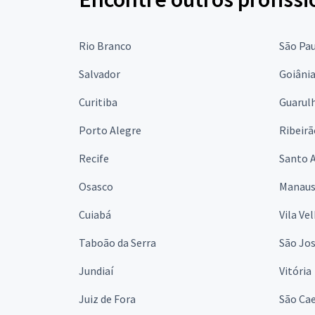
Rio Branco
São Pa
Salvador
Goiâni
Curitiba
Guarul
Porto Alegre
Ribeirã
Recife
Santo 
Osasco
Manau
Cuiabá
Vila Ve
Taboão da Serra
São Jo
Jundiaí
Vitória
Juiz de Fora
São Cae