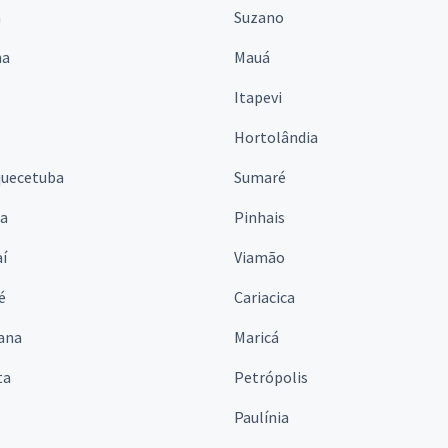
á
Suzano
na
Mauá
Itapevi
Hortolândia
quecetuba
Sumaré
na
Pinhais
í
Viamão
é
Cariacica
ana
Maricá
ta
Petrópolis
Paulínia