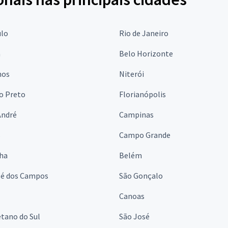
ulo
Rio de Janeiro
a
Belo Horizonte
hos
Niterói
o Preto
Florianópolis
André
Campinas
s
Campo Grande
lha
Belém
sé dos Campos
São Gonçalo
Canoas
tano do Sul
São José