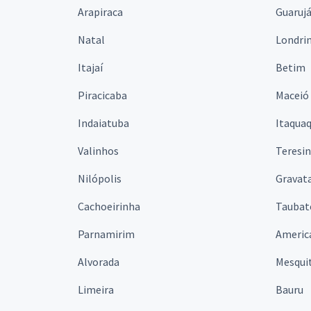
Arapiraca
Guaruj
Natal
Londri
Itajaí
Betim
Piracicaba
Maceió
Indaiatuba
Itaqua
Valinhos
Teresi
Nilópolis
Gravata
Cachoeirinha
Taubat
Parnamirim
Americ
Alvorada
Mesqui
Limeira
Bauru