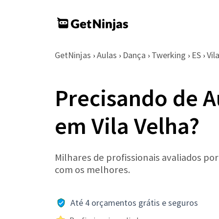
GetNinjas
Aulas
Dança
Twerking
ES
Vil
›
›
›
›
›
Precisando de A
em Vila Velha?
Milhares de profissionais avaliados po
com os melhores.
Até 4 orçamentos grátis e seguros