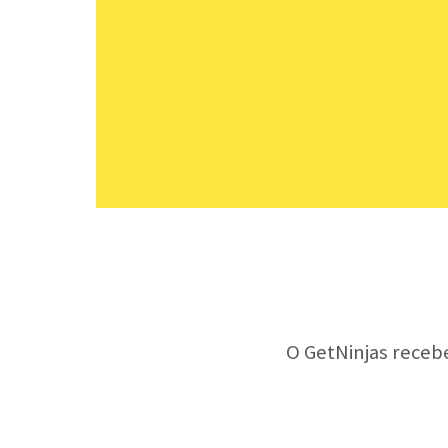
O GetNinjas receb