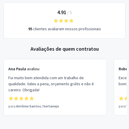
4.91
/
5
95
clientes avaliaram nossos profissionais
Avaliações de quem contratou
Ana Paula
avaliou:
Rober
Fui muito bem atendida com um trabalho de
Excel
qualidade. Valeu a pena, orçamento grátis e não é
bom p
careiro. Obrigada!
para
Antônio Santos
/
Sertanejo
para
V