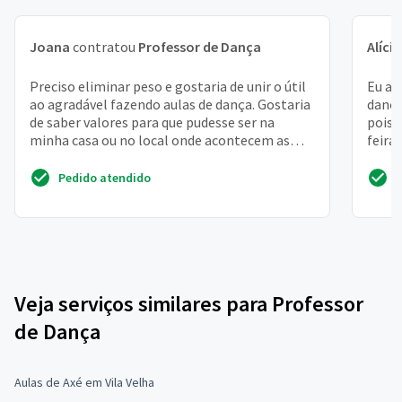
Joana
contratou
Professor de Dança
Alícia
Preciso eliminar peso e gostaria de unir o útil
Eu am
ao agradável fazendo aulas de dança. Gostaria
dança
de saber valores para que pudesse ser na
pois 
minha casa ou no local onde acontecem as
feira
aulas
Pedido atendido
Veja serviços similares para Professor
de Dança
Aulas de Axé em Vila Velha