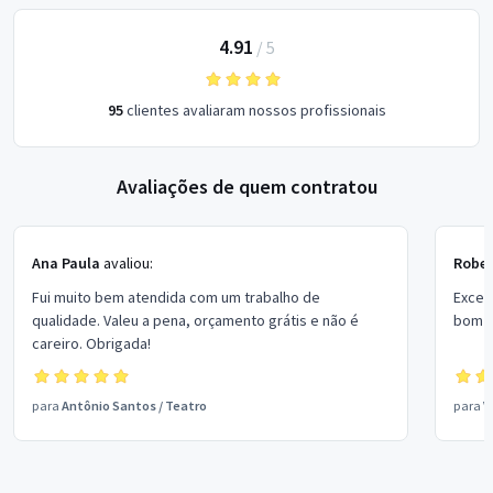
4.91
/
5
95
clientes avaliaram nossos profissionais
Avaliações de quem contratou
Ana Paula
avaliou:
Rober
Fui muito bem atendida com um trabalho de
Excel
qualidade. Valeu a pena, orçamento grátis e não é
bom p
careiro. Obrigada!
para
Antônio Santos
/
Teatro
para
V