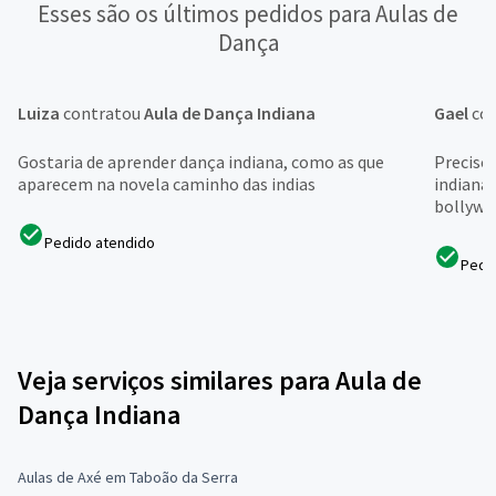
Esses são os últimos pedidos para Aulas de
Dança
Luiza
contratou
Aula de Dança Indiana
Gael
co
Gostaria de aprender dança indiana, como as que
Preciso 
aparecem na novela caminho das indias
indiana 
bollyw
Pedido atendido
Pedi
Veja serviços similares para Aula de
Dança Indiana
Aulas de Axé em Taboão da Serra