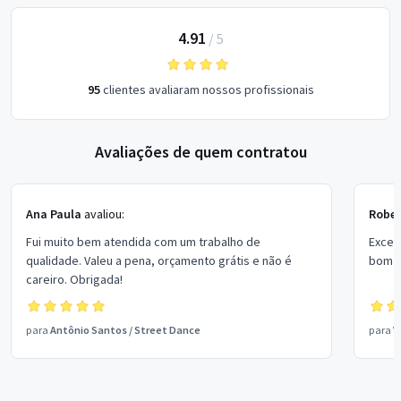
4.91
/
5
95
clientes avaliaram nossos profissionais
Avaliações de quem contratou
Ana Paula
avaliou:
Rober
Fui muito bem atendida com um trabalho de
Excel
qualidade. Valeu a pena, orçamento grátis e não é
bom p
careiro. Obrigada!
para
Antônio Santos
/
Street Dance
para
V