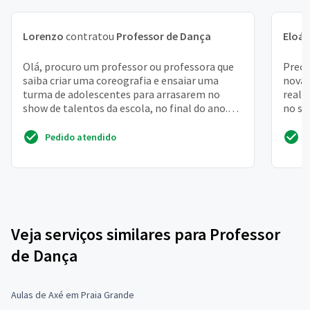
Lorenzo
contratou
Professor de Dança
Eloá
Olá, procuro um professor ou professora que
Preci
saiba criar uma coreografia e ensaiar uma
novat
turma de adolescentes para arrasarem no
reali
show de talentos da escola, no final do ano.
no st
Moro em são paul...
serã...
Pedido atendido
Veja serviços similares para Professor
de Dança
Aulas de Axé em Praia Grande