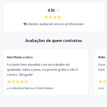
4.91
/
5
95
clientes avaliaram nossos profissionais
Avaliações de quem contratou
Ana Paula
avaliou:
Rober
Fui muito bem atendida com um trabalho de
Excel
qualidade. Valeu a pena, orçamento grátis e não é
bom p
careiro. Obrigada!
para
Antônio Santos
/
Street Dance
para
V