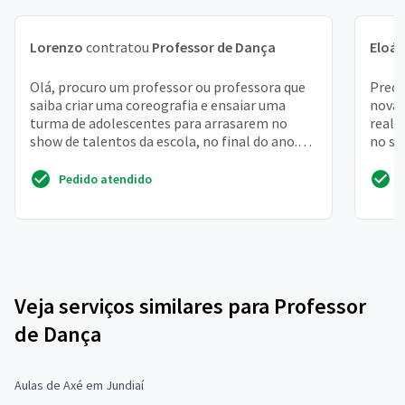
Lorenzo
contratou
Professor de Dança
Eloá
Olá, procuro um professor ou professora que
Preci
saiba criar uma coreografia e ensaiar uma
novat
turma de adolescentes para arrasarem no
reali
show de talentos da escola, no final do ano.
no st
Moro em são paul...
serã...
Pedido atendido
Veja serviços similares para Professor
de Dança
Aulas de Axé em Jundiaí