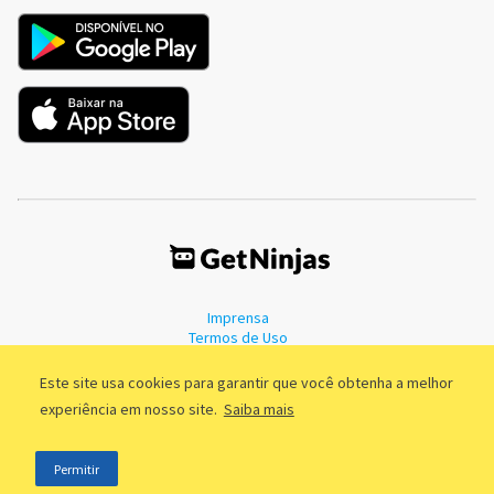
Imprensa
Termos de Uso
Política de Privacidade
Este site usa cookies para garantir que você obtenha a melhor
experiência em nosso site.
Saiba mais
©2011 - 2026, GetNinjas LTDA. CNPJ 55.744.877/0001-89 - Rua Dr.
Permitir
Fernandes Coelho, 85 - 3º andar - São Paulo/SP - Brasil