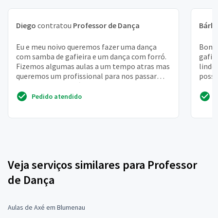
Diego
contratou
Professor de Dança
Bárb
Eu e meu noivo queremos fazer uma dança
Bom d
com samba de gafieira e um dança com forró.
gafie
Fizemos algumas aulas a um tempo atras mas
lindo
queremos um profissional para nos passar
possí
uma coreografia bás...
Abra
Pedido atendido
Veja serviços similares para Professor
de Dança
Aulas de Axé em Blumenau