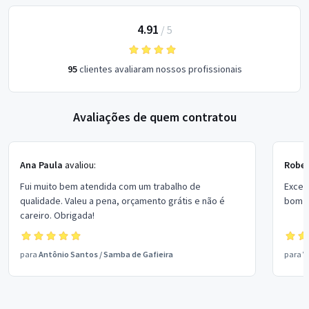
4.91
/
5
95
clientes avaliaram nossos profissionais
Avaliações de quem contratou
Ana Paula
avaliou:
Rober
Fui muito bem atendida com um trabalho de
Excel
qualidade. Valeu a pena, orçamento grátis e não é
bom p
careiro. Obrigada!
para
Antônio Santos
/
Samba de Gafieira
para
V