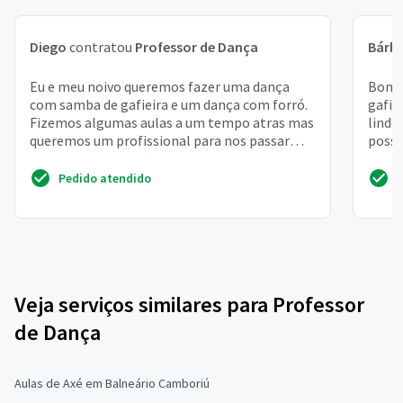
Diego
contratou
Professor de Dança
Bárb
Eu e meu noivo queremos fazer uma dança
Bom d
com samba de gafieira e um dança com forró.
gafie
Fizemos algumas aulas a um tempo atras mas
lindo
queremos um profissional para nos passar
possí
uma coreografia bás...
Abra
Pedido atendido
Veja serviços similares para Professor
de Dança
Aulas de Axé em Balneário Camboriú