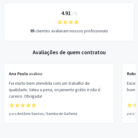
4.91
/
5
95
clientes avaliaram nossos profissionais
Avaliações de quem contratou
Ana Paula
avaliou:
Rober
Fui muito bem atendida com um trabalho de
Excel
qualidade. Valeu a pena, orçamento grátis e não é
bom p
careiro. Obrigada!
para
Antônio Santos
/
Samba de Gafieira
para
V