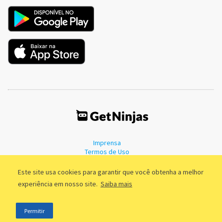
Imprensa
Termos de Uso
Política de Privacidade
Este site usa cookies para garantir que você obtenha a melhor
experiência em nosso site.
Saiba mais
©2011 - 2026, GetNinjas LTDA. CNPJ 55.744.877/0001-89 - Rua Dr.
Permitir
Fernandes Coelho, 85 - 3º andar - São Paulo/SP - Brasil