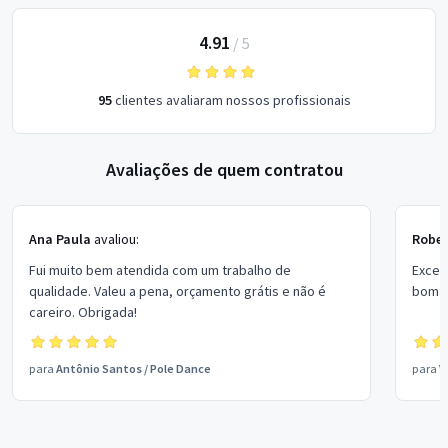
4.91
/
5
95
clientes avaliaram nossos profissionais
Avaliações de quem contratou
Ana Paula
avaliou:
Rober
Fui muito bem atendida com um trabalho de
Excel
qualidade. Valeu a pena, orçamento grátis e não é
bom p
careiro. Obrigada!
para
Antônio Santos
/
Pole Dance
para
V