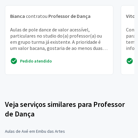
Bianca
contratou
Professor de Dança
Vitor
Aulas de pole dance de valor acessível,
Contr
particulares no studio do(a) professor(a) ou
para 
em grupo turma já existente. A prioridade é
temos
um valor bacana, gostaria de ao menos duas
infor
aulas por semana.
Pedido atendido
Veja serviços similares para Professor
de Dança
Aulas de Axé em Embu das Artes