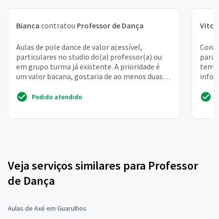
Bianca
contratou
Professor de Dança
Vitor
Aulas de pole dance de valor acessível,
Contr
particulares no studio do(a) professor(a) ou
para 
em grupo turma já existente. A prioridade é
temos
um valor bacana, gostaria de ao menos duas
infor
aulas por semana.
Pedido atendido
Veja serviços similares para Professor
de Dança
Aulas de Axé em Guarulhos