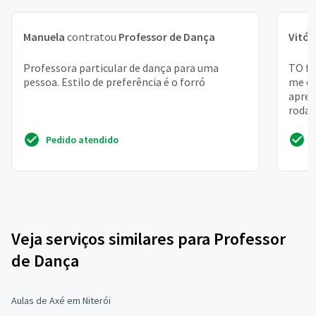
Manuela
contratou
Professor de Dança
Vitór
Professora particular de dança para uma
TO fr
pessoa. Estilo de preferência é o forró
me en
apren
roda 
Moro .
Pedido atendido
Veja serviços similares para Professor
de Dança
Aulas de Axé em Niterói