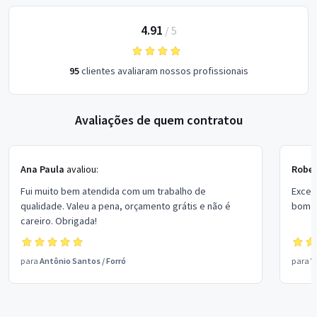
4.91
/
5
95
clientes avaliaram nossos profissionais
Avaliações de quem contratou
Ana Paula
avaliou:
Rober
Fui muito bem atendida com um trabalho de
Excel
qualidade. Valeu a pena, orçamento grátis e não é
bom p
careiro. Obrigada!
para
Antônio Santos
/
Forró
para
V