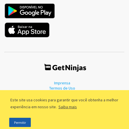
Imprensa
Termos de Uso
Política de Privacidade
Este site usa cookies para garantir que você obtenha a melhor
experiência em nosso site.
Saiba mais
©2011 - 2026, GetNinjas LTDA. CNPJ 55.744.877/0001-89 - Rua Dr.
Permitir
Fernandes Coelho, 85 - 3º andar - São Paulo/SP - Brasil