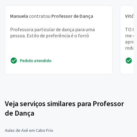
Manuela
contratou
Professor de Dança
Vitór
Professora particular de dança para uma
TO fr
pessoa. Estilo de preferência é o forró
me en
apren
roda 
Moro .
Pedido atendido
Veja serviços similares para Professor
de Dança
Aulas de Axé em Cabo Frio