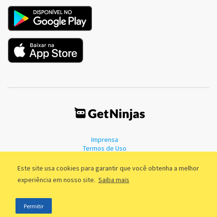
Imprensa
Termos de Uso
Política de Privacidade
Este site usa cookies para garantir que você obtenha a melhor
experiência em nosso site.
Saiba mais
©2011 - 2026, GetNinjas LTDA. CNPJ 55.744.877/0001-89 - Rua Dr.
Permitir
Fernandes Coelho, 85 - 3º andar - São Paulo/SP - Brasil