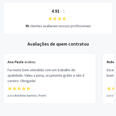
4.91
/
5
95
clientes avaliaram nossos profissionais
Avaliações de quem contratou
Ana Paula
avaliou:
Rober
Fui muito bem atendida com um trabalho de
Excel
qualidade. Valeu a pena, orçamento grátis e não é
bom p
careiro. Obrigada!
para
Antônio Santos
/
Forró
para
V