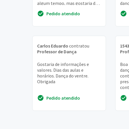
algum tempo, mas gostaria de
danç
começar praticamente do zero
duas
Pedido atendido
gême
Carlos Eduardo
contratou
154
Professor de Dança
Prof
Gostaria de informações e
Boa 
valores. Dias das aulas e
danç
horários. Dança do ventre.
cont
Obrigada
pres
cont
Pedido atendido