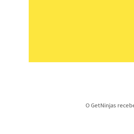
O GetNinjas receb