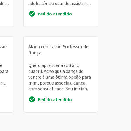
 de
adolescência quando assistia a
novela o clone RS me encantei.
Pedido atendido
Dançar faz...
ssor
Alana
contratou
Professor de
Dança
 e
Quero aprender a soltar o
 para
quadril. Acho que a dança do
ventre é uma ótima opção para
r a
mim, porque associa a dança
com sensualidade. Sou iniciante,
mas dedicada. . . Quero alguém
Pedido atendido
com paciên...