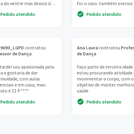
a do ventre mas depois de
for o caso, também preciso
 gravidez a última de
aula funcional
Pedido atendido
Pedido atendido
os e ...
39690_LGPD
contratou
Ana Laura
contratou
Profe
essor de Dança
de Dança
tarde! sou apaixonada pela
Faço parte da terceira idade
a e gostaria de dar
estou procurando atividade
inuidade, com aulas
movimentar o corpo, com o
enciais e em casa, meu
objetivo de manter melhora
ato é 11 9 ****
saúde
Pedido atendido
Pedido atendido