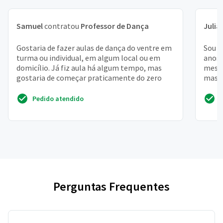
Samuel
contratou
Professor de Dança
Julia
Gostaria de fazer aulas de dança do ventre em
Sou b
turma ou individual, em algum local ou em
anos 
domicílio. Já fiz aula há algum tempo, mas
meses
gostaria de começar praticamente do zero
mas d
gêmeo
Pedido atendido
Perguntas Frequentes