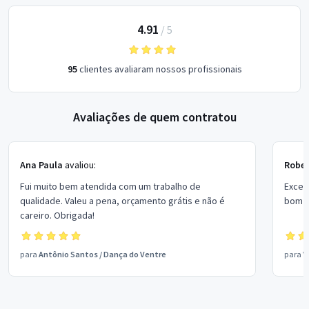
4.91
/
5
95
clientes avaliaram nossos profissionais
Avaliações de quem contratou
Ana Paula
avaliou:
Rober
Fui muito bem atendida com um trabalho de
Excel
qualidade. Valeu a pena, orçamento grátis e não é
bom p
careiro. Obrigada!
para
Antônio Santos
/
Dança do Ventre
para
V