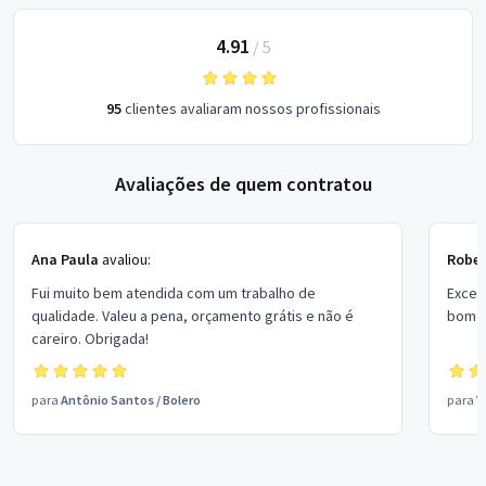
4.91
/
5
95
clientes avaliaram nossos profissionais
Avaliações de quem contratou
Ana Paula
avaliou:
Rober
Fui muito bem atendida com um trabalho de
Excel
qualidade. Valeu a pena, orçamento grátis e não é
bom p
careiro. Obrigada!
para
Antônio Santos
/
Bolero
para
V