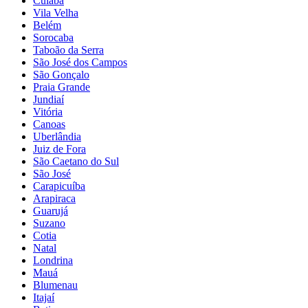
Cuiabá
Vila Velha
Belém
Sorocaba
Taboão da Serra
São José dos Campos
São Gonçalo
Praia Grande
Jundiaí
Vitória
Canoas
Uberlândia
Juiz de Fora
São Caetano do Sul
São José
Carapicuíba
Arapiraca
Guarujá
Suzano
Cotia
Natal
Londrina
Mauá
Blumenau
Itajaí