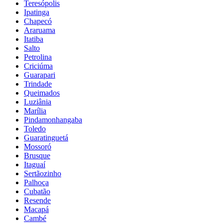
Teresópolis
Ipatinga
Chapecó
Araruama
Itatiba
Salto
Petrolina
Criciúma
Guarapari
Trindade
Queimados
Luziânia
Marília
Pindamonhangaba
Toledo
Guaratinguetá
Mossoró
Brusque
Itaguaí
Sertãozinho
Palhoça
Cubatão
Resende
Macapá
Cambé