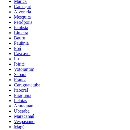
Maricá
Camaçari
Alvorada
Mesquita
Petrópolis
Paulista
Limeira
Bauru
Paulínia
Poá
Cascavel
Itu
Ibirité
Votorantim
Sabará
Franca
Caraguatatuba
Itaboraí
Piraquara
Pelotas
Araraquara
Uberaba
Maracanaú
Vespasiano
Magé