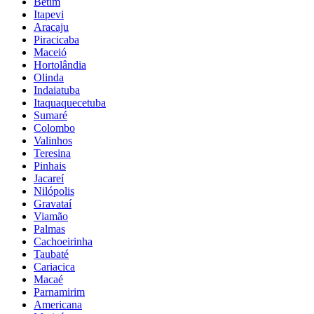
Betim
Itapevi
Aracaju
Piracicaba
Maceió
Hortolândia
Olinda
Indaiatuba
Itaquaquecetuba
Sumaré
Colombo
Valinhos
Teresina
Pinhais
Jacareí
Nilópolis
Gravataí
Viamão
Palmas
Cachoeirinha
Taubaté
Cariacica
Macaé
Parnamirim
Americana