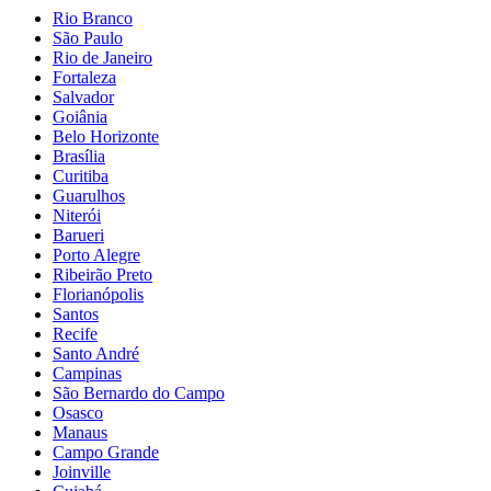
Rio Branco
São Paulo
Rio de Janeiro
Fortaleza
Salvador
Goiânia
Belo Horizonte
Brasília
Curitiba
Guarulhos
Niterói
Barueri
Porto Alegre
Ribeirão Preto
Florianópolis
Santos
Recife
Santo André
Campinas
São Bernardo do Campo
Osasco
Manaus
Campo Grande
Joinville