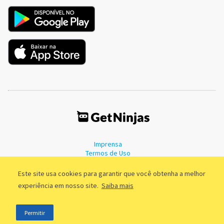
Imprensa
Termos de Uso
Política de Privacidade
Este site usa cookies para garantir que você obtenha a melhor
experiência em nosso site.
Saiba mais
©2011 - 2026, GetNinjas LTDA. CNPJ 55.744.877/0001-89 - Rua Dr.
Permitir
Fernandes Coelho, 85 - 3º andar - São Paulo/SP - Brasil