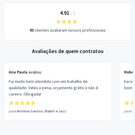
4.91
/
5
95
clientes avaliaram nossos profissionais
Avaliações de quem contratou
Ana Paula
avaliou:
Rober
Fui muito bem atendida com um trabalho de
Excel
qualidade. Valeu a pena, orçamento grátis e não é
bom p
careiro. Obrigada!
para
Antônio Santos
/
Ballet e Jazz
para
V