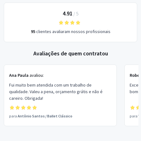
4.91
/
5
95
clientes avaliaram nossos profissionais
Avaliações de quem contratou
Ana Paula
avaliou:
Rober
Fui muito bem atendida com um trabalho de
Excel
qualidade. Valeu a pena, orçamento grátis e não é
bom p
careiro. Obrigada!
para
Antônio Santos
/
Ballet Clássico
para
V