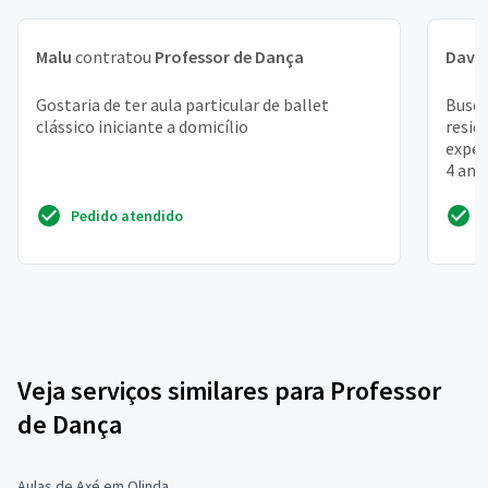
Malu
contratou
Professor de Dança
Davi 
Gostaria de ter aula particular de ballet
Busco
clássico iniciante a domicílio
resid
exper
4 anos
Pedido atendido
Veja serviços similares para Professor
de Dança
Aulas de Axé em Olinda