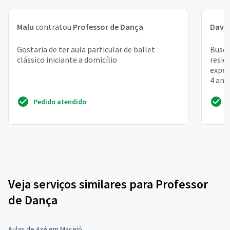
Malu
contratou
Professor de Dança
Davi 
Gostaria de ter aula particular de ballet
Busco
clássico iniciante a domicílio
resid
exper
4 anos
Pedido atendido
Veja serviços similares para Professor
de Dança
Aulas de Axé em Maceió