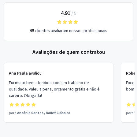
4.91
/
5
95
clientes avaliaram nossos profissionais
Avaliações de quem contratou
Ana Paula
avaliou:
Rober
Fui muito bem atendida com um trabalho de
Excel
qualidade. Valeu a pena, orçamento grátis e não é
bom p
careiro. Obrigada!
para
Antônio Santos
/
Ballet Clássico
para
V