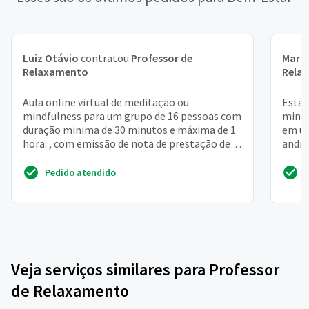
Luiz Otávio
contratou
Professor de
Mari
Relaxamento
Rela
Aula online virtual de meditação ou
Estam
mindfulness para um grupo de 16 pessoas com
minis
duração minima de 30 minutos e máxima de 1
em un
hora. , com emissão de nota de prestação de
andré
serviços
mensa
Pedido atendido
Veja serviços similares para Professor
de Relaxamento