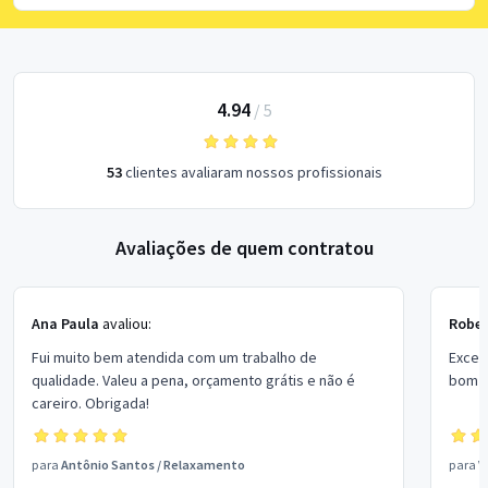
4.94
/
5
53
clientes avaliaram nossos profissionais
Avaliações de quem contratou
Ana Paula
avaliou:
Rober
Fui muito bem atendida com um trabalho de
Excel
qualidade. Valeu a pena, orçamento grátis e não é
bom p
careiro. Obrigada!
para
Antônio Santos
/
Relaxamento
para
V