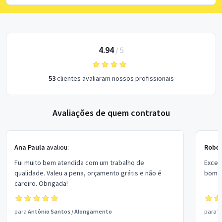
4.94
/
5
53
clientes avaliaram nossos profissionais
Avaliações de quem contratou
Ana Paula
avaliou:
Rober
Fui muito bem atendida com um trabalho de
Excel
qualidade. Valeu a pena, orçamento grátis e não é
bom p
careiro. Obrigada!
para
Antônio Santos
/
Alongamento
para
V