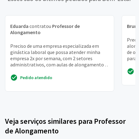
Eduarda
contratou
Professor de
Brun
Alongamento
Preci
Preciso de uma empresa especializada em
along
ginástica laboral que possa atender minha
de os
empresa 2x por semana, com 2 setores
para 
administrativos, com aulas de alongamento e
corpo
relaxamento de ginástica...
Pedido atendido
Veja serviços similares para Professor
de Alongamento