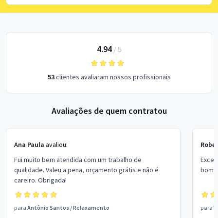
4.94
/
5
53
clientes avaliaram nossos profissionais
Avaliações de quem contratou
Ana Paula
avaliou:
Rober
Fui muito bem atendida com um trabalho de
Excel
qualidade. Valeu a pena, orçamento grátis e não é
bom p
careiro. Obrigada!
para
Antônio Santos
/
Relaxamento
para
V