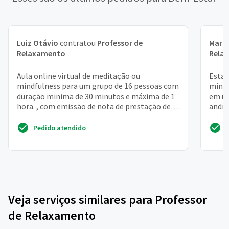
Luiz Otávio
contratou
Professor de
Mari
Relaxamento
Rela
Aula online virtual de meditação ou
Estam
mindfulness para um grupo de 16 pessoas com
minis
duração minima de 30 minutos e máxima de 1
em un
hora. , com emissão de nota de prestação de
andré
serviços
mensa
Pedido atendido
Veja serviços similares para Professor
de Relaxamento