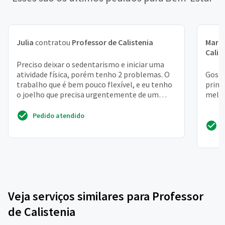
Julia
contratou
Professor de Calistenia
Mari
Calis
Preciso deixar o sedentarismo e iniciar uma
atividade física, porém tenho 2 problemas. O
Gosta
trabalho que é bem pouco flexível, e eu tenho
princ
o joelho que precisa urgentemente de um
melho
fortalecimen...
Pedido atendido
Veja serviços similares para Professor
de Calistenia