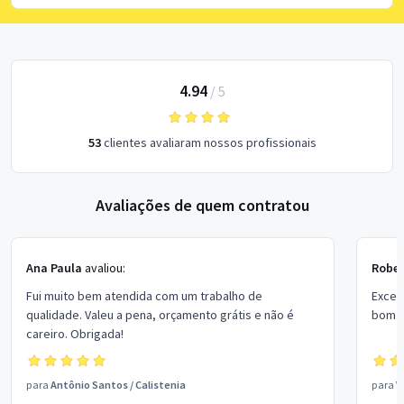
4.94
/
5
53
clientes avaliaram nossos profissionais
Avaliações de quem contratou
Ana Paula
avaliou:
Rober
Fui muito bem atendida com um trabalho de
Excel
qualidade. Valeu a pena, orçamento grátis e não é
bom p
careiro. Obrigada!
para
Antônio Santos
/
Calistenia
para
V