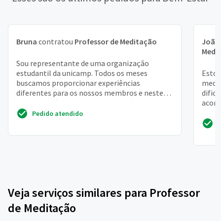
Bruna
contratou
Professor de Meditação
João
Medi
Sou representante de uma organização
estudantil da unicamp. Todos os meses
Estou
buscamos proporcionar experiências
medit
diferentes para os nossos membros e neste
dific
mês gostaríamos de algo voltado à m...
acomp
nesse
Pedido atendido
Veja serviços similares para Professor
de Meditação