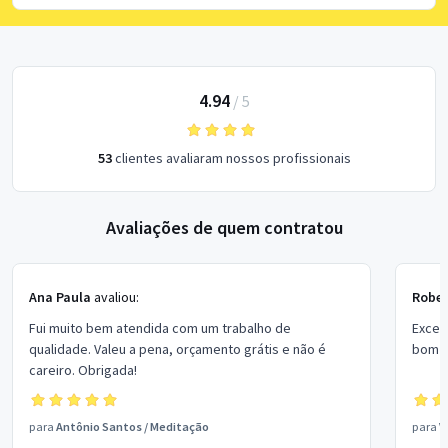
4.94
/
5
53
clientes avaliaram nossos profissionais
Avaliações de quem contratou
Ana Paula
avaliou:
Rober
Fui muito bem atendida com um trabalho de
Excel
qualidade. Valeu a pena, orçamento grátis e não é
bom p
careiro. Obrigada!
para
Antônio Santos
/
Meditação
para
V