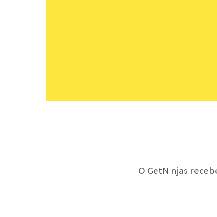
O GetNinjas receb