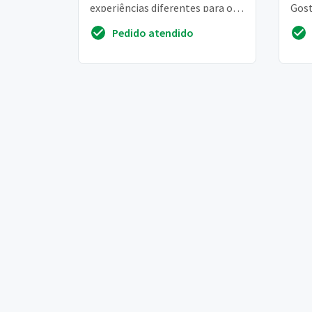
experiências diferentes para os
Gos
nossos membros e neste mês
ajud
Pedido atendido
gostaríamos de algo voltado à
sent
m...