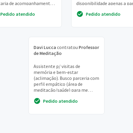
taria de acompanhamento e
disponibilidade apenas a par
a de um profissional nesse
das 19h
Pedido atendido
Pedido atendido
ido
Davi Lucca
contratou
Professor
de Meditação
Assistente p/ visitas de
memória e bem-estar
(aclimação). Busco parceria com
perfil empático (área de
meditação/saúde) para me
acompanhar em visitas de
Pedido atendido
terapia da reminiscência. Foco
em c...