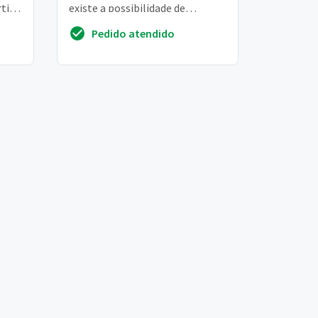
tir
existe a possibilidade de
fecharmos um pacote de aulas
Pedido atendido
presenciais de ...