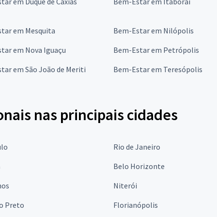
tar em Duque de Caxias
Bem-Estar em Itaboraí
tar em Mesquita
Bem-Estar em Nilópolis
tar em Nova Iguaçu
Bem-Estar em Petrópolis
tar em São João de Meriti
Bem-Estar em Teresópolis
onais nas principais cidades
ulo
Rio de Janeiro
a
Belo Horizonte
hos
Niterói
o Preto
Florianópolis