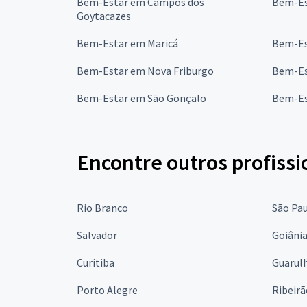
Bem-Estar em Campos dos
Bem-Es
Goytacazes
Bem-Estar em Maricá
Bem-Es
Bem-Estar em Nova Friburgo
Bem-Es
Bem-Estar em São Gonçalo
Bem-Es
Encontre outros profissi
Rio Branco
São Pa
Salvador
Goiâni
Curitiba
Guarul
Porto Alegre
Ribeirã