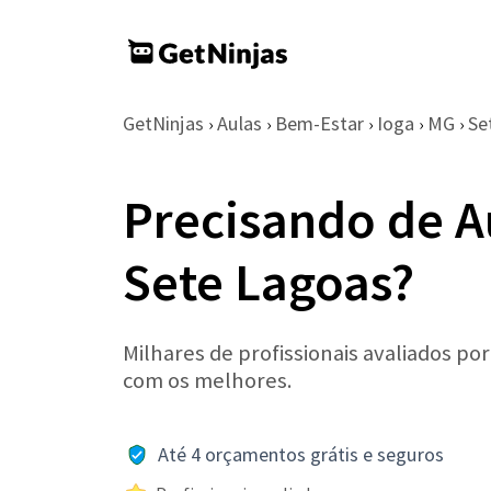
GetNinjas
Aulas
Bem-Estar
Ioga
MG
Se
›
›
›
›
›
Precisando de A
Sete Lagoas?
Milhares de profissionais avaliados po
com os melhores.
Até 4 orçamentos grátis e seguros