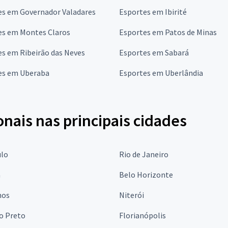
es em Governador Valadares
Esportes em Ibirité
es em Montes Claros
Esportes em Patos de Minas
s em Ribeirão das Neves
Esportes em Sabará
es em Uberaba
Esportes em Uberlândia
onais nas principais cidades
ulo
Rio de Janeiro
a
Belo Horizonte
hos
Niterói
o Preto
Florianópolis