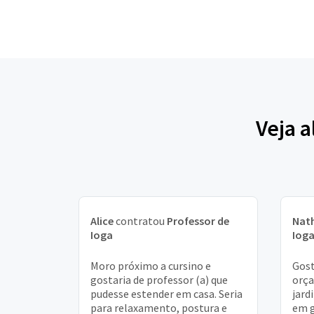
Veja 
Alice
contratou
Professor de
Nat
Ioga
Iog
Moro próximo a cursino e
Gost
gostaria de professor (a) que
orça
pudesse estender em casa. Seria
jard
para relaxamento, postura e
em g