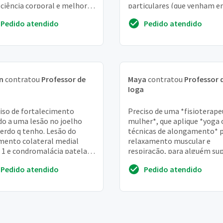
ciência corporal e melhor
particulares (que venham 
espiração
casa) dessa modalidade, ne
Pedido atendido
Pedido atendido
tenho noções de valor...
n
contratou
Professor de
Maya
contratou
Professor 
a
Ioga
iso de fortalecimento
Preciso de uma *fisioterape
do a uma lesão no joelho
mulher*, que aplique *yoga 
erdo q tenho. Lesão do
técnicas de alongamento* 
mento colateral medial
relaxamento muscular e
 1 e condromalácia patelar
respiração, para alguém su
fissura medial
iniciante com problemas d
Pedido atendido
Pedido atendido
dor na atm. ...