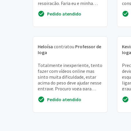
respiração. Faria eu e minha
cons
filha de 12 anos
da r
Pedido atendido
Heloísa
contratou
Professor de
Kevi
Ioga
Iog
Totalmente inexperiente, tento
Prec
fazer com vídeos online mas
devi
sinto muita dificuldade, estar
esqu
acima do peso deve ajudar nesse
liga
entrave. Procuro yoga para
grau
melhora de vida, o pouco que
com 
Pedido atendido
estou faz...