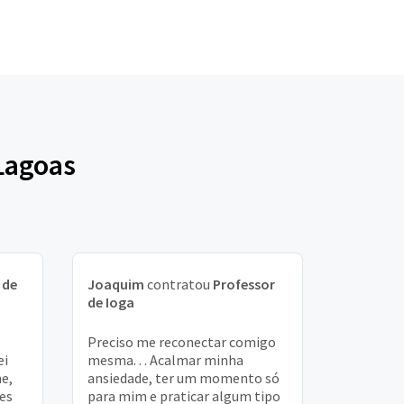
Lagoas
 de
Joaquim
contratou
Professor
de Ioga
Preciso me reconectar comigo
ei
mesma. . . Acalmar minha
ne,
ansiedade, ter um momento só
es
para mim e praticar algum tipo