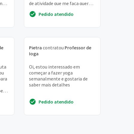
em
de atividade que me faça querer
m
sair de casa e vencer a
Pedido atendido
procrastinação
de
Pietra
contratou
Professor de
Ioga
uta
Oi, estou interessado em
ou
começar a fazer yoga
para
semanalmente e gostaria de
saber mais detalhes
per
e mta
Pedido atendido