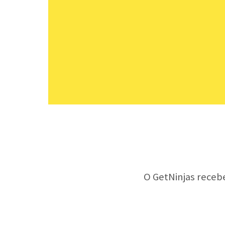
O GetNinjas receb