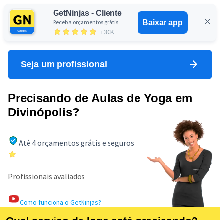
GetNinjas - Cliente
Receba orçamentos grátis
Baixar app
Entrar
+30K
Seja um profissional
Precisando de Aulas de Yoga em
Divinópolis?
Até 4 orçamentos grátis e seguros
Profissionais avaliados
Como funciona o GetNinjas?