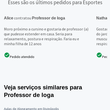
Esses são os últimos pedidos para Esportes
contratou
Alice
Professor de Ioga
Nathan
Moro próximo a cursino e gostaria de professor (a)
Gostari
que pudesse estender em casa. Seria para
do jard
relaxamento, postura e respiração. Faria eu e
muscula
minha filha de 12 anos
respira
Pedido atendido
Pedi
Veja serviços similares para
Professor de Ioga
Aulas de Alongamento em Divinópolis