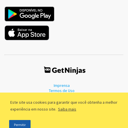
Imprensa
Termos de Uso
Política de Privacidade
Este site usa cookies para garantir que você obtenha a melhor
experiência em nosso site.
Saiba mais
©2011 - 2026, GetNinjas LTDA. CNPJ 55.744.877/0001-89 - Rua Dr.
Permitir
Fernandes Coelho, 85 - 3º andar - São Paulo/SP - Brasil