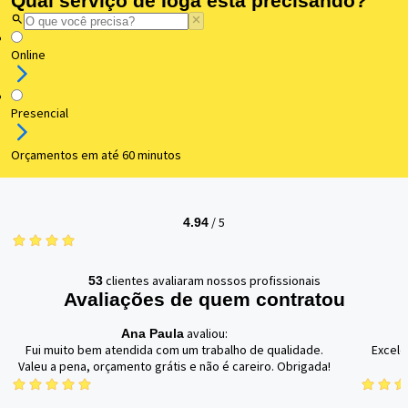
Qual serviço de Ioga está precisando?
Online
Presencial
Orçamentos em até 60 minutos
/
5
4.94
clientes avaliaram nossos profissionais
53
Avaliações de quem contratou
avaliou:
Ana Paula
Fui muito bem atendida com um trabalho de qualidade.
Excele
Valeu a pena, orçamento grátis e não é careiro. Obrigada!