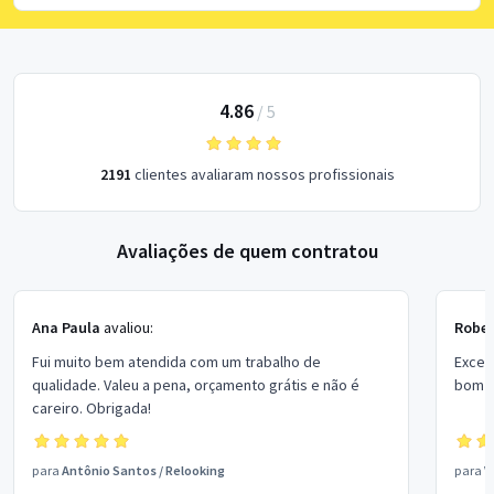
4.86
/
5
2191
clientes avaliaram nossos profissionais
Avaliações de quem contratou
Ana Paula
avaliou:
Rober
Fui muito bem atendida com um trabalho de
Excel
qualidade. Valeu a pena, orçamento grátis e não é
bom p
careiro. Obrigada!
para
Antônio Santos
/
Relooking
para
V