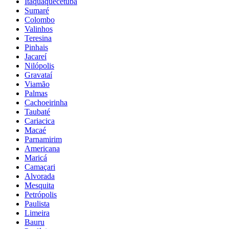
Itaquaquecetuba
Sumaré
Colombo
Valinhos
Teresina
Pinhais
Jacareí
Nilópolis
Gravataí
Viamão
Palmas
Cachoeirinha
Taubaté
Cariacica
Macaé
Parnamirim
Americana
Maricá
Camaçari
Alvorada
Mesquita
Petrópolis
Paulista
Limeira
Bauru