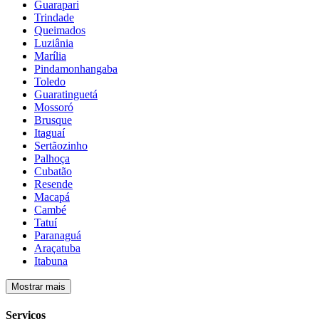
Guarapari
Trindade
Queimados
Luziânia
Marília
Pindamonhangaba
Toledo
Guaratinguetá
Mossoró
Brusque
Itaguaí
Sertãozinho
Palhoça
Cubatão
Resende
Macapá
Cambé
Tatuí
Paranaguá
Araçatuba
Itabuna
Mostrar mais
Serviços