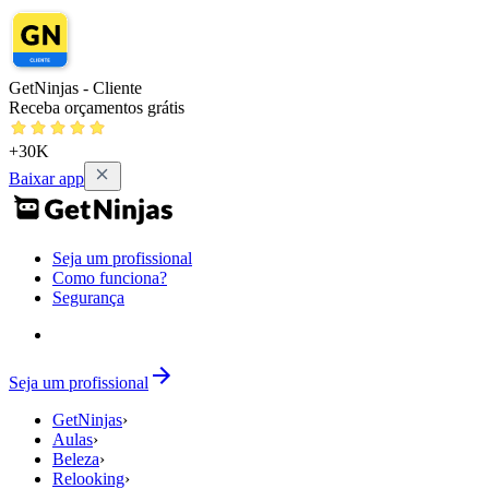
GetNinjas - Cliente
Receba orçamentos grátis
+30K
Baixar app
Seja um profissional
Como funciona?
Segurança
Seja um profissional
GetNinjas
›
Aulas
›
Beleza
›
Relooking
›