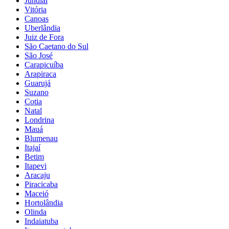
Jundiaí
Vitória
Canoas
Uberlândia
Juiz de Fora
São Caetano do Sul
São José
Carapicuíba
Arapiraca
Guarujá
Suzano
Cotia
Natal
Londrina
Mauá
Blumenau
Itajaí
Betim
Itapevi
Aracaju
Piracicaba
Maceió
Hortolândia
Olinda
Indaiatuba