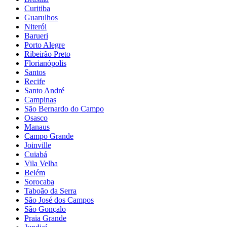
Curitiba
Guarulhos
Niterói
Barueri
Porto Alegre
Ribeirão Preto
Florianópolis
Santos
Recife
Santo André
Campinas
São Bernardo do Campo
Osasco
Manaus
Campo Grande
Joinville
Cuiabá
Vila Velha
Belém
Sorocaba
Taboão da Serra
São José dos Campos
São Gonçalo
Praia Grande