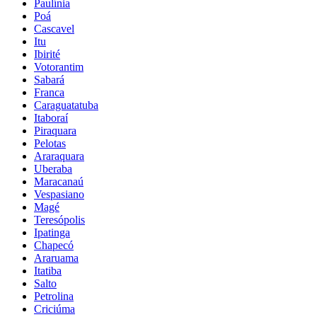
Paulínia
Poá
Cascavel
Itu
Ibirité
Votorantim
Sabará
Franca
Caraguatatuba
Itaboraí
Piraquara
Pelotas
Araraquara
Uberaba
Maracanaú
Vespasiano
Magé
Teresópolis
Ipatinga
Chapecó
Araruama
Itatiba
Salto
Petrolina
Criciúma