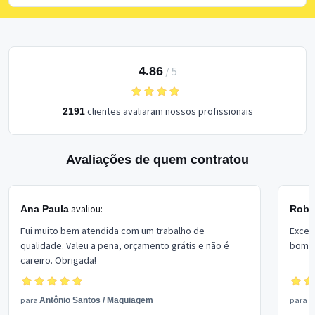
4.86
/
5
clientes avaliaram nossos profissionais
2191
Avaliações de quem contratou
avaliou:
Ana Paula
Rober
Fui muito bem atendida com um trabalho de
Excel
qualidade. Valeu a pena, orçamento grátis e não é
bom p
careiro. Obrigada!
para
para
Antônio Santos
/
Maquiagem
V