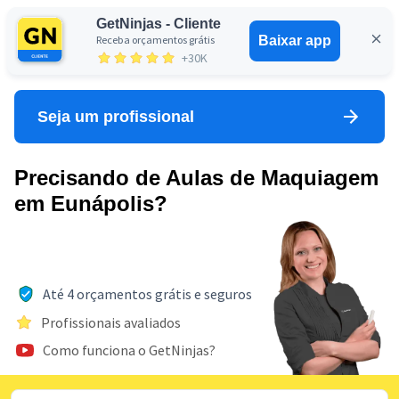
GetNinjas - Cliente
Receba orçamentos grátis
Baixar app
Entrar
+30K
Seja um profissional
Precisando de Aulas de Maquiagem
em Eunápolis?
Até 4 orçamentos grátis e seguros
Profissionais avaliados
Como funciona o GetNinjas?